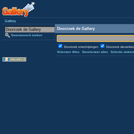
Gallery
Doorzoek de Gallery
Geavanceerd zoeken
Doorzoek omschrijvingen
Doorzoek sleutelw
Selecteer Alles
Deselecteer alles
Selectie omker