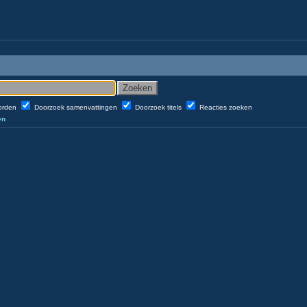
oorden
Doorzoek samenvattingen
Doorzoek titels
Reacties zoeken
en