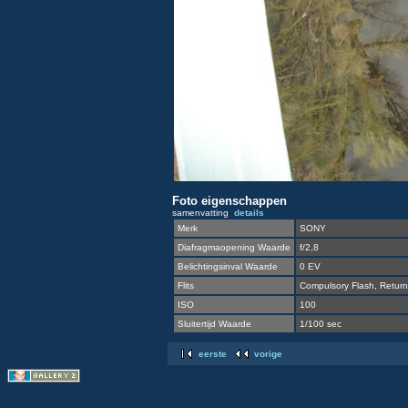
Foto eigenschappen
samenvatting
details
Merk
SONY
Diafragmaopening Waarde
f/2,8
Belichtingsinval Waarde
0 EV
Flits
Compulsory Flash, Return 
ISO
100
Sluitertijd Waarde
1/100 sec
eerste
vorige