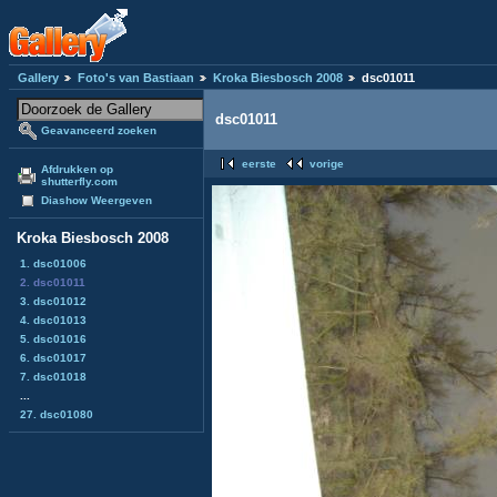
Gallery
Foto's van Bastiaan
Kroka Biesbosch 2008
dsc01011
dsc01011
Geavanceerd zoeken
eerste
vorige
Afdrukken op
shutterfly.com
Diashow Weergeven
Kroka Biesbosch 2008
1. dsc01006
2. dsc01011
3. dsc01012
4. dsc01013
5. dsc01016
6. dsc01017
7. dsc01018
...
27. dsc01080