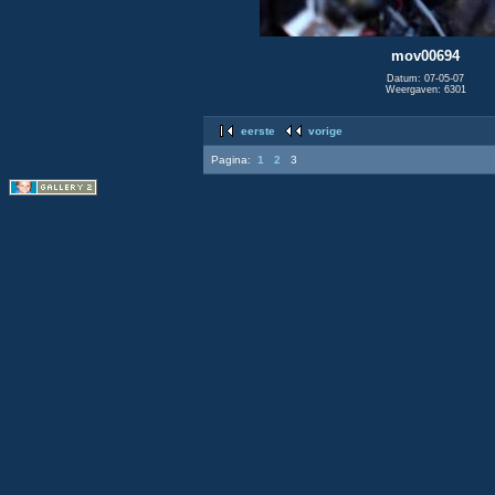
mov00694
Datum: 07-05-07
Weergaven: 6301
eerste
vorige
Pagina:
1
2
3