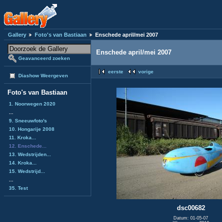
Gallery
Foto's van Bastiaan
Enschede april/mei 2007
Enschede april/mei 2007
Geavanceerd zoeken
eerste
vorige
Diashow Weergeven
Foto's van Bastiaan
1. Noorwegen 2020
...
9. Sneeuwfoto's
10. Hongarije 2008
11. Kroka...
12. Enschede...
13. Wedstrijden...
14. Kroka...
15. Wedstrijd...
...
35. Test
dsc00682
Datum: 01-05-07