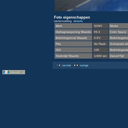
Foto eigenschappen
samenvatting
details
Merk
SONY
Model
Diafragmaopening Waarde
f/6,3
Color Space
Belichtingsinval Waarde
0 EV
Belichtingsins
Flits
No Flash
Scherpstel af
ISO
100
Belichtingsmet
Sluitertijd Waarde
1/400 sec
Datum/Tijd
eerste
vorige