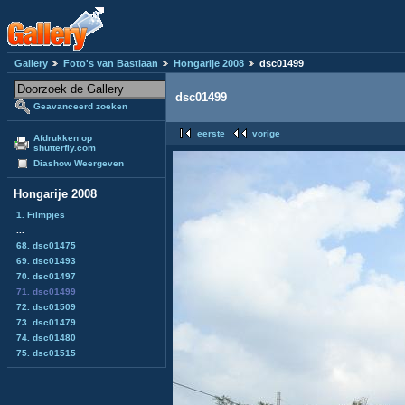
Gallery
Foto's van Bastiaan
Hongarije 2008
dsc01499
dsc01499
Geavanceerd zoeken
eerste
vorige
Afdrukken op
shutterfly.com
Diashow Weergeven
Hongarije 2008
1. Filmpjes
...
68. dsc01475
69. dsc01493
70. dsc01497
71. dsc01499
72. dsc01509
73. dsc01479
74. dsc01480
75. dsc01515