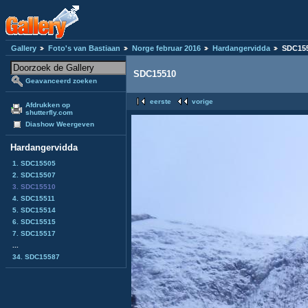
Gallery
Foto's van Bastiaan
Norge februar 2016
Hardangervidda
SDC15
SDC15510
Geavanceerd zoeken
eerste
vorige
Afdrukken op
shutterfly.com
Diashow Weergeven
Hardangervidda
1. SDC15505
2. SDC15507
3. SDC15510
4. SDC15511
5. SDC15514
6. SDC15515
7. SDC15517
...
34. SDC15587