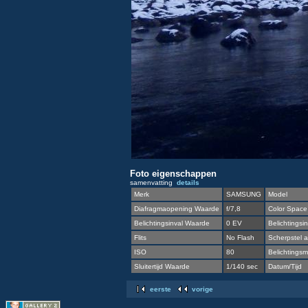
Foto eigenschappen
samenvatting
details
Merk
SAMSUNG
Model
Diafragmaopening Waarde
f/7,8
Color Space
Belichtingsinval Waarde
0 EV
Belichtingsin
Flits
No Flash
Scherpstel a
ISO
80
Belichtingsme
Sluitertijd Waarde
1/140 sec
Datum/Tijd
eerste
vorige