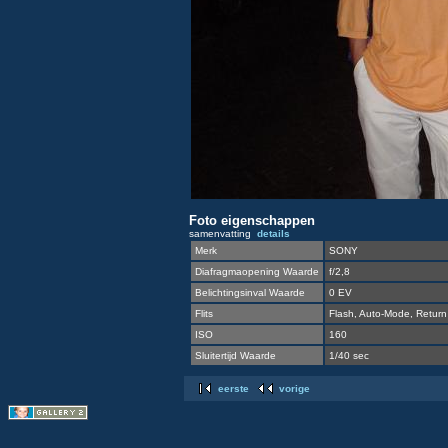
Foto eigenschappen
samenvatting
details
Merk
SONY
Diafragmaopening Waarde
f/2,8
Belichtingsinval Waarde
0 EV
Flits
Flash, Auto-Mode, Return 
ISO
160
Sluitertijd Waarde
1/40 sec
eerste
vorige