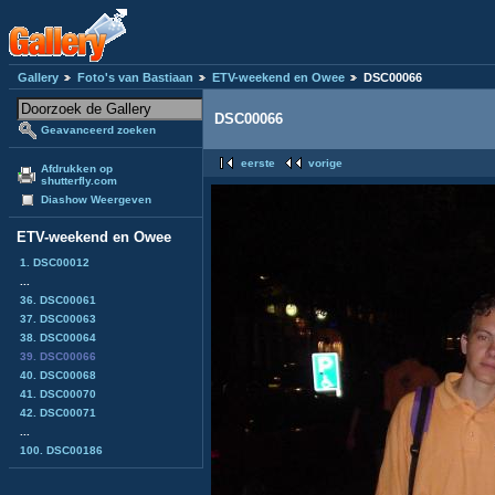
Gallery
Foto's van Bastiaan
ETV-weekend en Owee
DSC00066
DSC00066
Geavanceerd zoeken
eerste
vorige
Afdrukken op
shutterfly.com
Diashow Weergeven
ETV-weekend en Owee
1. DSC00012
...
36. DSC00061
37. DSC00063
38. DSC00064
39. DSC00066
40. DSC00068
41. DSC00070
42. DSC00071
...
100. DSC00186