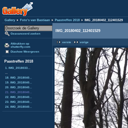
Gallery
Foto's van Bastiaan
Paastreffen 2018
IMG_20180402_112401529
IMG_20180402_112401529
Geavanceerd zoeken
eerste
vorige
Afdrukken op
shutterfly.com
Diashow Weergeven
Paastreffen 2018
1. IMG_2018033...
...
18. IMG_2018040...
19. IMG_2018040...
20. IMG_2018040...
21. IMG_2018040...
22. IMG_2018040...
23. IMG_2018040...
24. IMG_2018040...