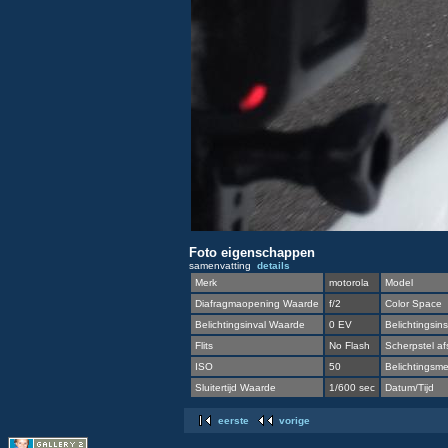
Foto eigenschappen
samenvatting
details
Merk
motorola
Model
Diafragmaopening Waarde
f/2
Color Space
Belichtingsinval Waarde
0 EV
Belichtingsins
Flits
No Flash
Scherpstel af
ISO
50
Belichtingsmet
Sluitertijd Waarde
1/600 sec
Datum/Tijd
eerste
vorige