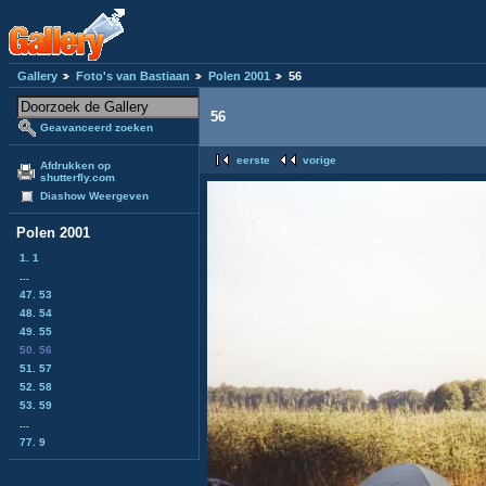
Gallery
Foto's van Bastiaan
Polen 2001
56
56
Geavanceerd zoeken
eerste
vorige
Afdrukken op
shutterfly.com
Diashow Weergeven
Polen 2001
1. 1
...
47. 53
48. 54
49. 55
50. 56
51. 57
52. 58
53. 59
...
77. 9