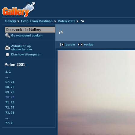
Gallery
Foto's van Bastiaan
Polen 2001
74
74
Geavanceerd zoeken
eerste
vorige
Afdrukken op
shutterfly.com
Diashow Weergeven
Polen 2001
1. 1
...
67. 71
68. 72
69. 73
70. 74
71. 76
72. 77
73. 78
...
77. 9