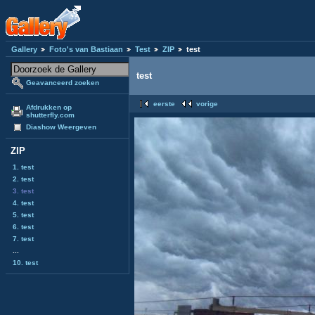
Gallery
Foto's van Bastiaan
Test
ZIP
test
test
Geavanceerd zoeken
eerste
vorige
Afdrukken op
shutterfly.com
Diashow Weergeven
ZIP
1. test
2. test
3. test
4. test
5. test
6. test
7. test
...
10. test