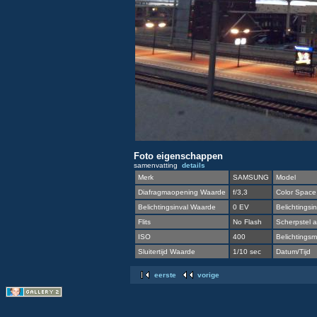
Foto eigenschappen
samenvatting
details
Merk
SAMSUNG
Model
Diafragmaopening Waarde
f/3,3
Color Space
Belichtingsinval Waarde
0 EV
Belichtingsin
Flits
No Flash
Scherpstel a
ISO
400
Belichtingsme
Sluitertijd Waarde
1/10 sec
Datum/Tijd
eerste
vorige