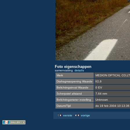
Foto eigenschappen
samenvatting
details
Merk
MEDION OPTICAL CO,L
Diafragmaopening Waarde
f/2,6
Belichtingsinval Waarde
0 EV
Scherpstel afstand
7,64 mm
Belichtingsmeter instelling
Unknown
Datum/Tijd
do 19 feb 2004 10:13:3
eerste
vorige