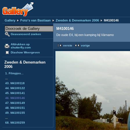
Gallery
Foto's van Bastiaan
Zweden & Denemarken 2006
M4100146
M4100146
Geavanceerd zoeken
De oude E4, bij een kamping bij Värnamo
Afdrukken op
eerste
vorige
shutterfly.com
Diashow Weergeven
Zweden & Denemarken
2006
1. Filmpjes...
...
43. M4100118
44. M4100122
45. M4100141
46. M4100146
47. M4100149
48. M4100151
49. M4100155
...
68. M4100259