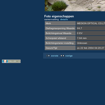
Foto eigenschappen
samenvatting
details
Merk
MEDION OPTICAL CO,L
Diafragmaopening Waarde
f/4,7
Belichtingsinval Waarde
0 EV
Scherpstel afstand
7,64 mm
Belichtingsmeter instelling
Unknown
Datum/Tijd
zo 22 feb 2004 04:20:27
eerste
vorige