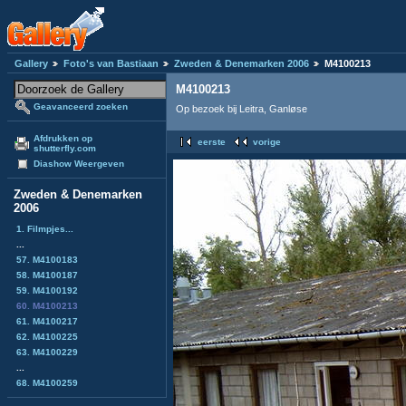
Gallery
Foto's van Bastiaan
Zweden & Denemarken 2006
M4100213
M4100213
Geavanceerd zoeken
Op bezoek bij Leitra, Ganløse
Afdrukken op
eerste
vorige
shutterfly.com
Diashow Weergeven
Zweden & Denemarken
2006
1. Filmpjes...
...
57. M4100183
58. M4100187
59. M4100192
60. M4100213
61. M4100217
62. M4100225
63. M4100229
...
68. M4100259