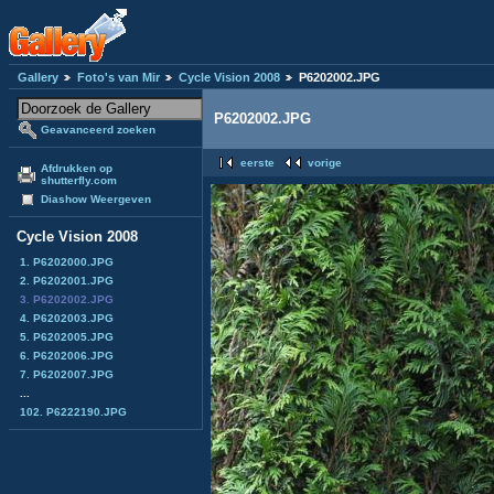
Gallery
Foto's van Mir
Cycle Vision 2008
P6202002.JPG
P6202002.JPG
Geavanceerd zoeken
eerste
vorige
Afdrukken op
shutterfly.com
Diashow Weergeven
Cycle Vision 2008
1. P6202000.JPG
2. P6202001.JPG
3. P6202002.JPG
4. P6202003.JPG
5. P6202005.JPG
6. P6202006.JPG
7. P6202007.JPG
...
102. P6222190.JPG