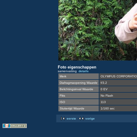
Foto eigenschappen
samenvatting
details
Merk
OLYMPUS CORPORATI
Diafragmaopening Waarde
f/3,2
Belichtingsinval Waarde
0 EV
Flits
No Flash
ISO
113
Sluitertijd Waarde
1/160 sec
eerste
vorige