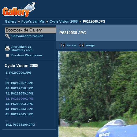
Gallery
Foto's van Mir
Cycle Vision 2008
P6212060.JPG
P6212060.JPG
Geavanceerd zoeken
eerste
vorige
Afdrukken op
shutterfly.com
Diashow Weergeven
Cycle Vision 2008
1. P6202000.JPG
...
39. P6212057.JPG
40. P6212058.JPG
41. P6212059.JPG
42. P6212060.JPG
43. P6212063.JPG
44. P6212064.JPG
45. P6212065.JPG
...
102. P6222190.JPG