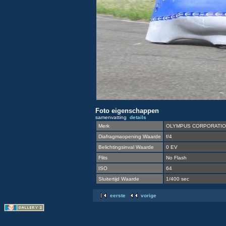
Foto eigenschappen
samenvatting
details
Merk
OLYMPUS CORPORATI
Diafragmaopening Waarde
f/4
Belichtingsinval Waarde
0 EV
Flits
No Flash
ISO
64
Sluitertijd Waarde
1/400 sec
eerste
vorige