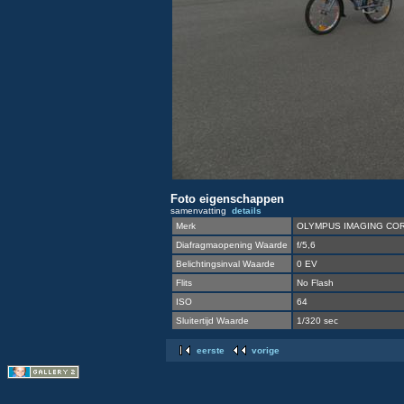
Foto eigenschappen
samenvatting
details
Merk
OLYMPUS IMAGING COR
Diafragmaopening Waarde
f/5,6
Belichtingsinval Waarde
0 EV
Flits
No Flash
ISO
64
Sluitertijd Waarde
1/320 sec
eerste
vorige