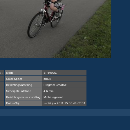
P.
Model
SP590UZ
Color Space
sRGB
Belichtingsinstelling
Program Creative
Scherpstel afstand
4,6 mm
Belichtingsmeter instelling
Multi-Segment
Datum/Tijd
zo 26 jun 2011 15:06:46 CEST