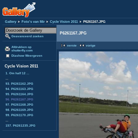
Gallery
Foto's van Mir
Cycle Vision 2011
P6261167.JPG
P6261167.JPG
Geavanceerd zoeken
eerste
vorige
Afdrukken op
shutterfly.com
Diashow Weergeven
Cycle Vision 2011
1. Om half 12 ...
...
93. P6261162.JPG
94. P6261163.JPG
95. P6261164.JPG
96. P6261167.JPG
97. P6261168.JPG
98. P6261169.JPG
99. P6261170.JPG
...
157. P6261235.JPG