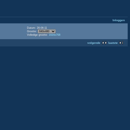
Inloggen
Datum: 26-06-11
Grootte:
Volledige grootte:
1024x768
volgende
laatste