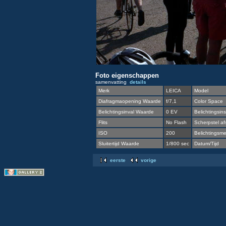
Foto eigenschappen
samenvatting
details
Merk
LEICA
Model
Diafragmaopening Waarde
f/7,1
Color Space
Belichtingsinval Waarde
0 EV
Belichtingsins
Flits
No Flash
Scherpstel af
ISO
200
Belichtingsmet
Sluitertijd Waarde
1/800 sec
Datum/Tijd
eerste
vorige