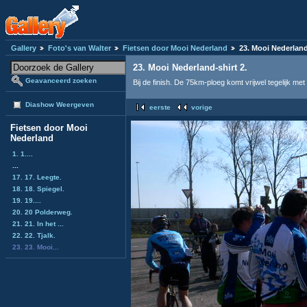
Gallery
Foto's van Walter
Fietsen door Mooi Nederland
23. Mooi Nederland
23. Mooi Nederland-shirt 2.
Geavanceerd zoeken
Bij de finish. De 75km-ploeg komt vrijwel tegelijk met
Diashow Weergeven
eerste
vorige
Fietsen door Mooi
Nederland
1. 1....
...
17. 17. Leegte.
18. 18. Spiegel.
19. 19....
20. 20 Polderweg.
21. 21. In het ...
22. 22. Tjalk.
23. 23. Mooi...