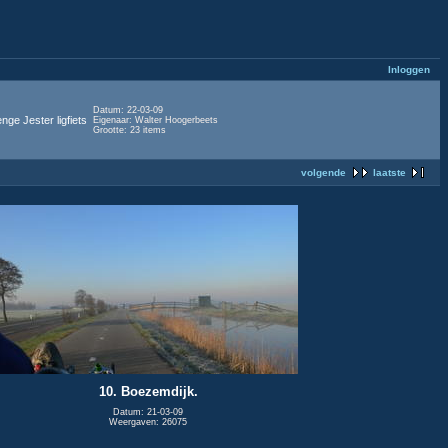
Inloggen
Datum: 22-03-09
ge Jester ligfiets
Eigenaar: Walter Hoogerbeets
Grootte: 23 items
volgende
laatste
10. Boezemdijk.
Datum: 21-03-09
Weergaven: 26075