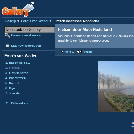
Gallery
Foto's van Walter
Fietsen door Mooi Nederland
Fietsen door Mooi Nederland
Geavanceerd zoeken
Via Mooi Nederland deden een aantal VROM'ers mee m
maakte ik een kleine fotoreportage.
Diashow Weergeven
eerste
vorige
Foto's van Walter
1. Racen op de...
2. Fietsen...
3. Ligfietsporno
4. Paastreffen...
5. Naar de...
6. Mijn...
7. Tour de...
...
21. Zeilweekend...
D
We