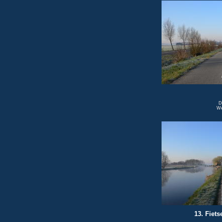
D
We
13. Fiets