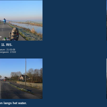
11. RIS.
atum: 21-03-09
ergaven: 17222
en langs het water.