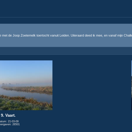
et de Joop Zoetemelk toertocht vanuit Leiden. Uiteraard deed ik mee, en vanaf mijn Challen
9. Vaart.
atum: 21-03-09
ergaven: 26501