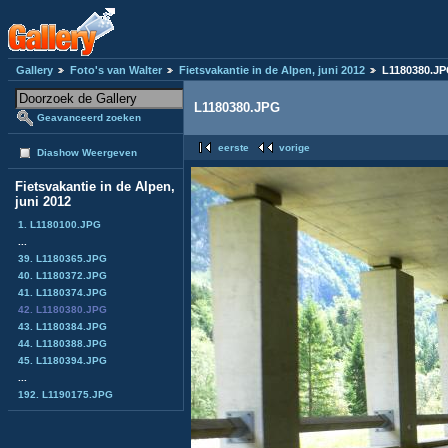
Gallery
Foto's van Walter
Fietsvakantie in de Alpen, juni 2012
L1180380.J
L1180380.JPG
Geavanceerd zoeken
eerste
vorige
Diashow Weergeven
Fietsvakantie in de Alpen,
juni 2012
1. L1180100.JPG
...
39. L1180365.JPG
40. L1180372.JPG
41. L1180374.JPG
42. L1180380.JPG
43. L1180384.JPG
44. L1180388.JPG
45. L1180394.JPG
...
192. L1190175.JPG