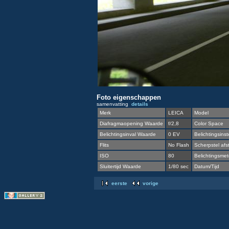
Foto eigenschappen
samenvatting
details
Merk
LEICA
Model
Diafragmaopening Waarde
f/2,8
Color Space
Belichtingsinval Waarde
0 EV
Belichtingsinst
Flits
No Flash
Scherpstel afs
ISO
80
Belichtingsmete
Sluitertijd Waarde
1/80 sec
Datum/Tijd
eerste
vorige