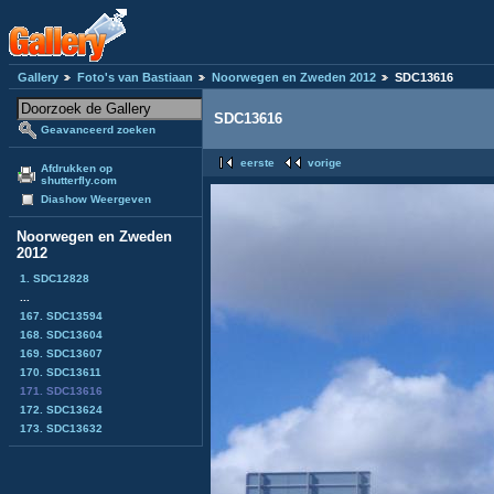
Gallery
Foto's van Bastiaan
Noorwegen en Zweden 2012
SDC13616
SDC13616
Geavanceerd zoeken
eerste
vorige
Afdrukken op
shutterfly.com
Diashow Weergeven
Noorwegen en Zweden
2012
1. SDC12828
...
167. SDC13594
168. SDC13604
169. SDC13607
170. SDC13611
171. SDC13616
172. SDC13624
173. SDC13632