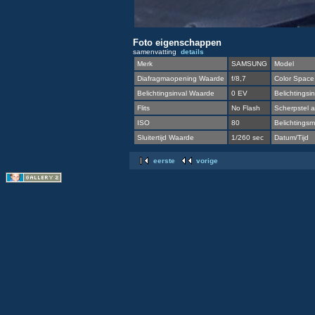
Foto eigenschappen
samenvatting
details
Merk
SAMSUNG
Model
Diafragmaopening Waarde
f/8,7
Color Space
Belichtingsinval Waarde
0 EV
Belichtingsin
Flits
No Flash
Scherpstel a
ISO
80
Belichtingsme
Sluitertijd Waarde
1/260 sec
Datum/Tijd
eerste
vorige