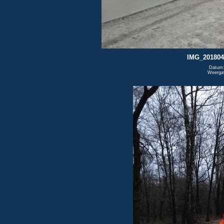
IMG_201804
Datum:
Weerga