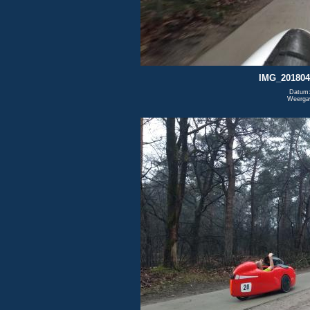
IMG_201804
Datum:
Weerga