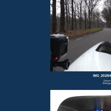
IMG_201804
Datum:
Weerga