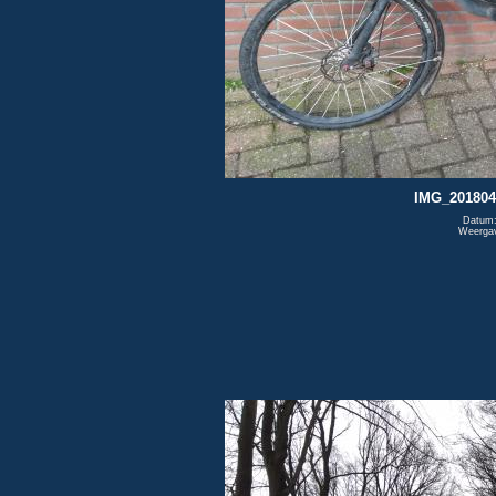
IMG_201804
Datum:
Weerga