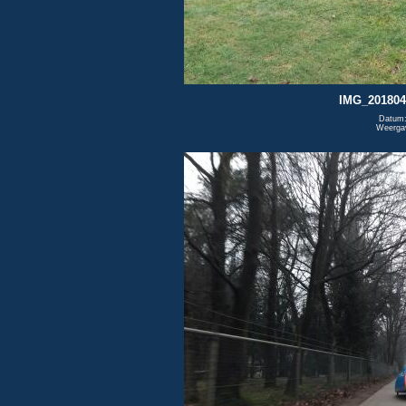
IMG_201804
Datum:
Weerga