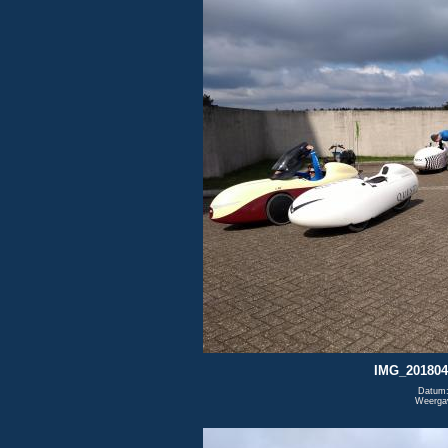
IMG_201804
Datum:
Weerga