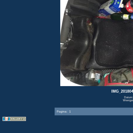
IMG_201804
Datum:
Weerga
Pagina:
1