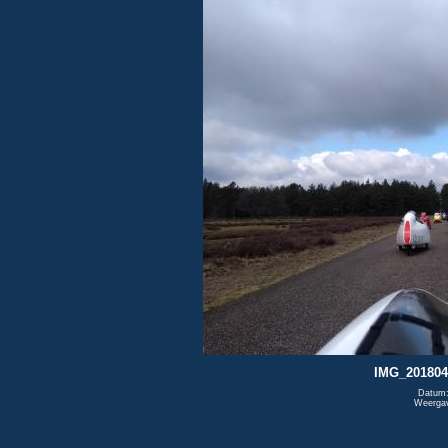
IMG_201804
Datum:
Weerga