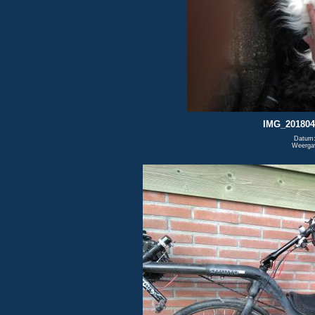
IMG_201804
Datum:
Weerga