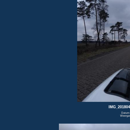
IMG_201804
Datum:
Weerga