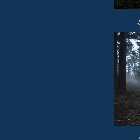
D
W
D