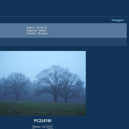
Inloggen
Datum: 25-04-18
Eigenaar: Meike
Grootte: 20 items
PC214740
Datum: 21-12-17