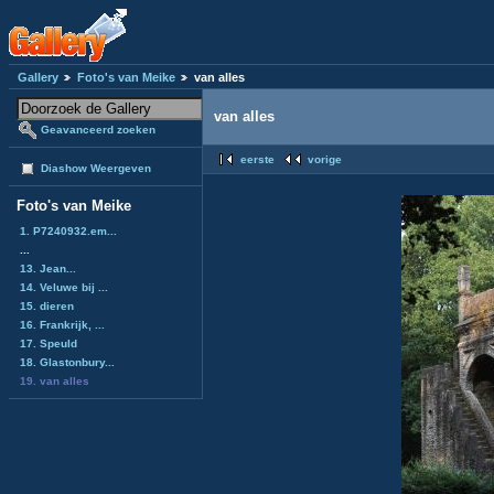
Gallery
Foto's van Meike
van alles
van alles
Geavanceerd zoeken
eerste
vorige
Diashow Weergeven
Foto's van Meike
1. P7240932.em...
...
13. Jean...
14. Veluwe bij ...
15. dieren
16. Frankrijk, ...
17. Speuld
18. Glastonbury...
19. van alles