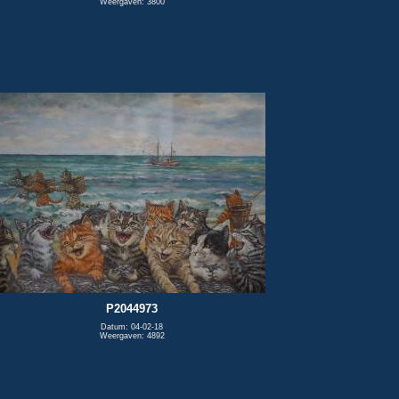
Weergaven: 3800
P2044973
Datum: 04-02-18
Weergaven: 4892