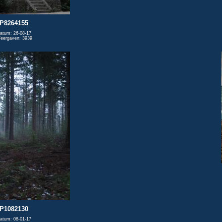
P8264155
atum: 26-08-17
eergaven: 3939
P1082130
atum: 08-01-17