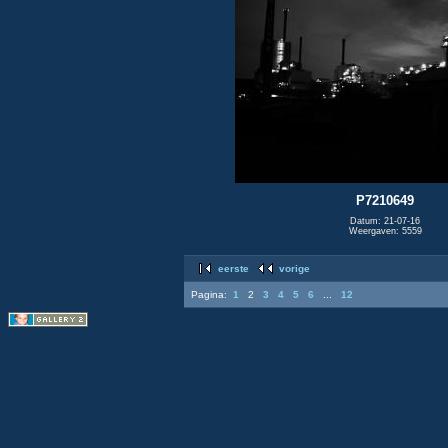
P7210649
Datum: 21-07-16
Weergaven: 5559
eerste
vorige
Pagina:
1
2
3
4
5
6
...
12