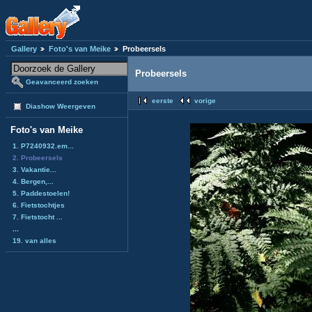
Gallery
Foto's van Meike
Probeersels
Probeersels
Geavanceerd zoeken
eerste
vorige
Diashow Weergeven
Foto's van Meike
1. P7240932.em...
2. Probeersels
3. Vakantie...
4. Bergen,...
5. Paddestoelen!
6. Fietstochtjes
7. Fietstocht ...
...
19. van alles