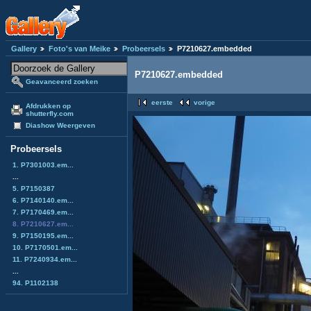
Gallery
Foto's van Meike
Probeersels
P7210627.embedded
P7210627.embedded
Geavanceerd zoeken
eerste
vorige
Afdrukken op
shutterfly.com
Diashow Weergeven
Probeersels
1. P7301003.em...
...
5. P7150387
6. P7140140.em...
7. P7170469.em...
8. P7210627.em...
9. P7150195.em...
10. P7170501.em...
11. P7240934.em...
...
94. P1102138