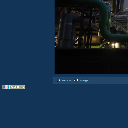
eerste
vorige