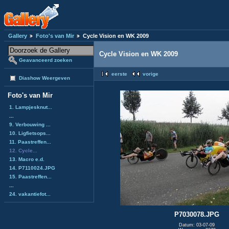
Gallery
Foto's van Mir
Cycle Vision en WK 2009
Cycle Vision en WK 2009
Geavanceerd zoeken
eerste
vorige
Diashow Weergeven
Foto's van Mir
1. Lampjesknut...
...
9. Verbouwing ...
10. Ligfietsops...
11. Paastreffen...
12. Cycle...
13. Macro e.d.
14. P7110024.JPG
15. Paastreffen...
...
24. vakantiefot...
P7030078.JPG
Datum: 03-07-09