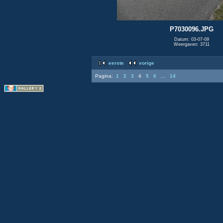
P7030096.JPG
Datum: 03-07-09
Weergaven: 3711
eerste
vorige
Pagina:
1
2
3
4
5
6
...
14