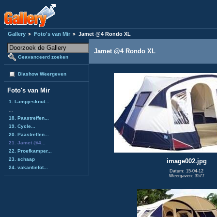
Gallery
Foto's van Mir
Jamet @4 Rondo XL
Jamet @4 Rondo XL
Geavanceerd zoeken
Diashow Weergeven
Foto's van Mir
1. Lampjesknut...
...
18. Paastreffen...
19. Cycle...
20. Paastreffen...
21. Jamet @4...
22. Proefkamper...
23. schaap
image002.jpg
24. vakantiefot...
Datum: 15-04-12
Weergaven: 3577