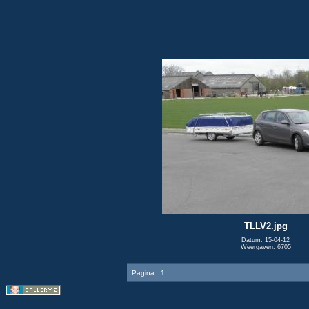
TLLV2.jpg
Datum: 15-04-12
Weergaven: 6705
Pagina:
1