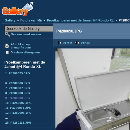
Gallery
Foto's van Mir
Proefkamperen met de Jamet @4 Rondo XL
P42800
P4280090.JPG
Geavanceerd zoeken
eerste
vorige
Afdrukken op
shutterfly.com
Diashow Weergeven
Proefkamperen met de
Jamet @4 Rondo XL
1. P4280079.JPG
...
6. P4280086.JPG
7. P4280087.JPG
8. P4280088.JPG
9. P4280090.JPG
10. P4280092.JPG
11. P4280094.JPG
12. P4280096.JPG
...
25. P4280118.JPG