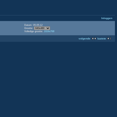
Inloggen
Datum: 05-05-12
Grootte:
Volledige grootte:
1024x768
volgende
laatste