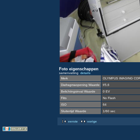
Foto eigenschappen
samenvatting
details
Merk
OLYMPUS IMAGING COR
Diafragmaopening Waarde
f/5,6
Belichtingsinval Waarde
0 EV
Flits
No Flash
ISO
64
Sluitertijd Waarde
1/60 sec
eerste
vorige