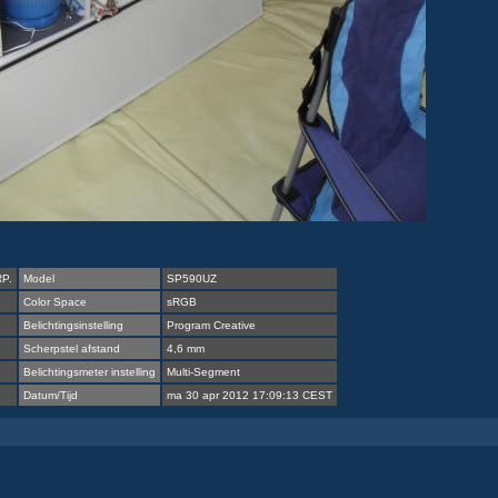
P.
Model
SP590UZ
Color Space
sRGB
Belichtingsinstelling
Program Creative
Scherpstel afstand
4,6 mm
Belichtingsmeter instelling
Multi-Segment
Datum/Tijd
ma 30 apr 2012 17:09:13 CEST