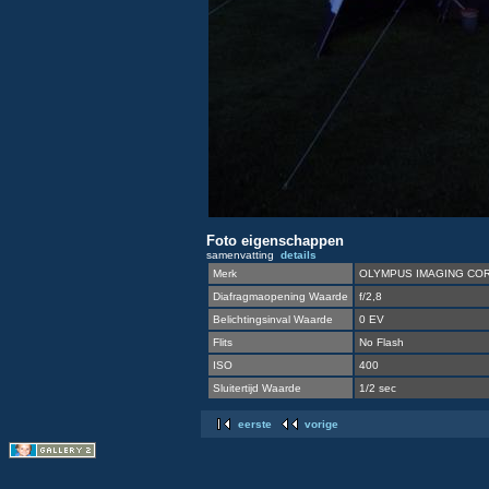
Foto eigenschappen
samenvatting
details
Merk
OLYMPUS IMAGING COR
Diafragmaopening Waarde
f/2,8
Belichtingsinval Waarde
0 EV
Flits
No Flash
ISO
400
Sluitertijd Waarde
1/2 sec
eerste
vorige