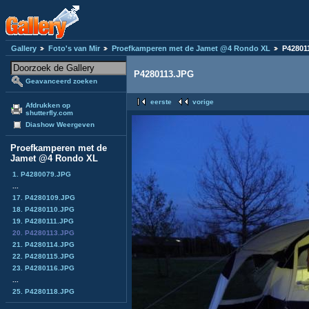
Gallery
Foto's van Mir
Proefkamperen met de Jamet @4 Rondo XL
P42801
P4280113.JPG
Geavanceerd zoeken
eerste
vorige
Afdrukken op
shutterfly.com
Diashow Weergeven
Proefkamperen met de
Jamet @4 Rondo XL
1. P4280079.JPG
...
17. P4280109.JPG
18. P4280110.JPG
19. P4280111.JPG
20. P4280113.JPG
21. P4280114.JPG
22. P4280115.JPG
23. P4280116.JPG
...
25. P4280118.JPG