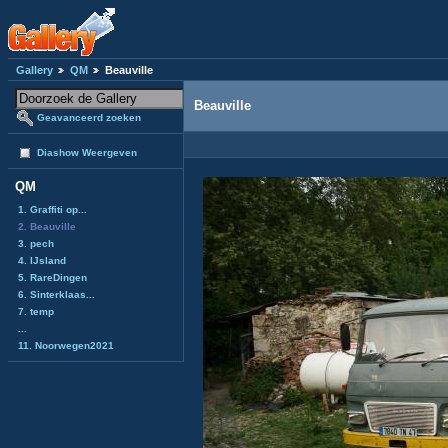
Gallery
QM
Beauville
Beauville
Geavanceerd zoeken
Diashow Weergeven
QM
1. Graffiti op...
2. Beauville
3. pech
4. IJsland
5. RareDingen
6. Sinterklaas...
7. temp
...
11. Noorwegen2021