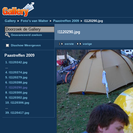
Gallery
Foto's van Walter
Paastreffen 2009
l1120290.jpg
l1120290.jpg
Geavanceerd zoeken
eerste
vorige
Diashow Weergeven
Paastreffen 2009
1. l1120242.jpg
...
4. l1120274.jpg
5. l1120279.jpg
6. l1120288.jpg
7. l1120290.jpg
8. l1120300.jpg
9. l1120302.jpg
10. l1120306.jpg
...
39. l1120417.jpg