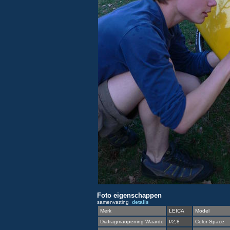
Foto eigenschappen
samenvatting
details
Merk
LEICA
Model
Diafragmaopening Waarde
f/2,8
Color Space