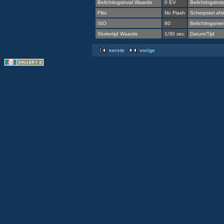
Belichtingsinval Waarde
0 EV
Belichtingsinst
Flits
No Flash
Scherpstel afs
ISO
80
Belichtingsmete
Sluitertijd Waarde
1/30 sec
Datum/Tijd
eerste
vorige