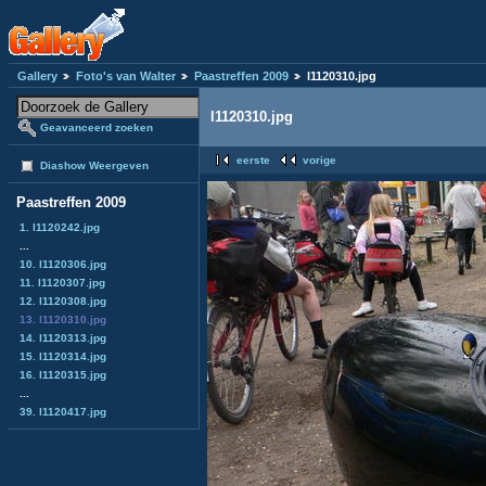
Gallery
Foto's van Walter
Paastreffen 2009
l1120310.jpg
l1120310.jpg
Geavanceerd zoeken
eerste
vorige
Diashow Weergeven
Paastreffen 2009
1. l1120242.jpg
...
10. l1120306.jpg
11. l1120307.jpg
12. l1120308.jpg
13. l1120310.jpg
14. l1120313.jpg
15. l1120314.jpg
16. l1120315.jpg
...
39. l1120417.jpg