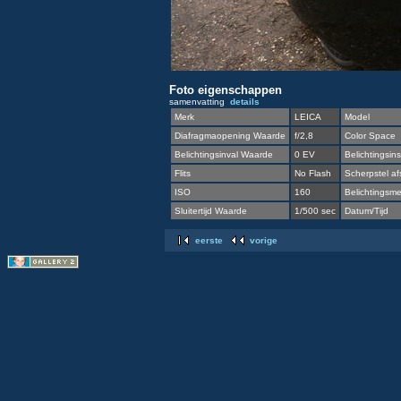
Foto eigenschappen
samenvatting
details
Merk
LEICA
Model
Diafragmaopening Waarde
f/2,8
Color Space
Belichtingsinval Waarde
0 EV
Belichtingsins
Flits
No Flash
Scherpstel af
ISO
160
Belichtingsmet
Sluitertijd Waarde
1/500 sec
Datum/Tijd
eerste
vorige