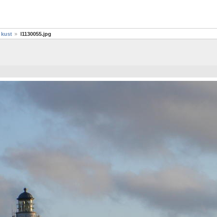
 kust
l1130055.jpg