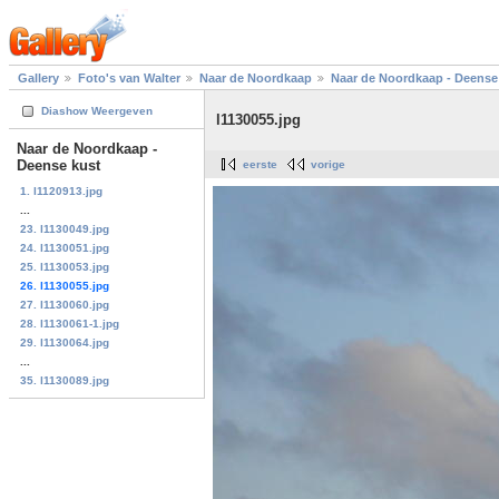
Gallery
Foto's van Walter
Naar de Noordkaap
Naar de Noordkaap - Deense
Diashow Weergeven
l1130055.jpg
Naar de Noordkaap -
Deense kust
eerste
vorige
1. l1120913.jpg
...
23. l1130049.jpg
24. l1130051.jpg
25. l1130053.jpg
26. l1130055.jpg
27. l1130060.jpg
28. l1130061-1.jpg
29. l1130064.jpg
...
35. l1130089.jpg