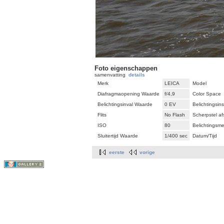
Foto eigenschappen
samenvatting
details
Merk
LEICA
Model
Diafragmaopening Waarde
f/4,9
Color Space
Belichtingsinval Waarde
0 EV
Belichtingsins
Flits
No Flash
Scherpstel af
ISO
80
Belichtingsmet
Sluitertijd Waarde
1/400 sec
Datum/Tijd
eerste
vorige