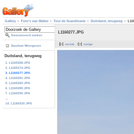
Gallery
Foto's van Walter
Tour de Scandinavie
Duitsland, terugweg
L11
L1160277.JPG
Geavanceerd zoeken
eerste
vorige
Diashow Weergeven
Duitsland, terugweg
1. L1160268.JPG
2. L1160274.JPG
3. L1160277.JPG
4. L1160281.JPG
5. L1160283.JPG
6. L1160285.JPG
7. L1160290.JPG
...
14. L1160320.JPG