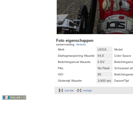
Foto eigenschappen
samenvatting
details
Merk
LEICA
Model
Diafragmaopening Waarde
f/4,5
Color Space
Belichtingsinval Waarde
0 EV
Belichtingsins
Flits
No Flash
Scherpstel af
ISO
80
Belichtingsmet
Sluitertijd Waarde
1/400 sec
Datum/Tijd
eerste
vorige