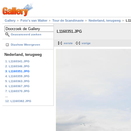
Gallery
Foto's van Walter
Tour de Scandinavie
Nederland, terugweg
L1
L1160351.JPG
Geavanceerd zoeken
eerste
vorige
Diashow Weergeven
Nederland, terugweg
1. L1160341.JPG
2. L1160346.JPG
3. L1160351.JPG
4. L1160359.JPG
5. L1160363.JPG
6. L1160367.JPG
7. L1160370.JPG
...
12. L1160382.JPG