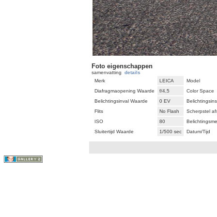
Foto eigenschappen
samenvatting
details
Merk
LEICA
Model
Diafragmaopening Waarde
f/4,5
Color Space
Belichtingsinval Waarde
0 EV
Belichtingsins
Flits
No Flash
Scherpstel af
ISO
80
Belichtingsmet
Sluitertijd Waarde
1/500 sec
Datum/Tijd