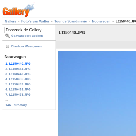
Gallery
Foto's van Walter
Tour de Scandinavie
Noorwegen
L1150440.JP
L1150440.JPG
Geavanceerd zoeken
Diashow Weergeven
Noorwegen
1. L1150440.JPG
2. L1150441.JPG
3. L1150443.JPG
4. L1150455.JPG
5. L1150463.JPG
6. L1150468.JPG
7. L1150478.JPG
...
146. .directory