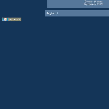
Grootte: 14 items
Weergaven: 81379
Pagina:
1