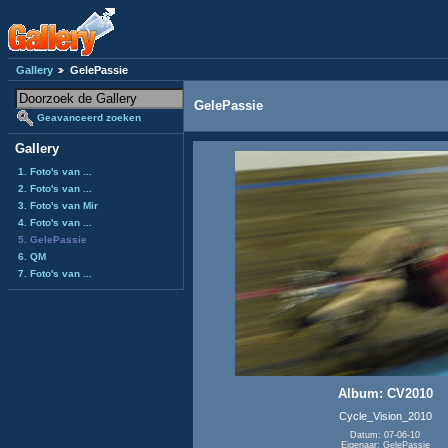
Gallery
GelePassie
GelePassie
Geavanceerd zoeken
Gallery
1. Foto's van ...
2. Foto's van ...
3. Foto's van Mir
4. Foto's van ...
5. GelePassie
6. QM
7. Foto's van ...
Album: CV2010
Cycle_Vision_2010
Datum: 07-06-10
Eigenaar: GelePassie