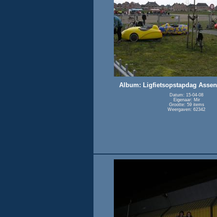
Album: Ligfietsopstapdag Assen 
Datum: 15-04-08
Eigenaar: Mir
Grootte: 59 items
Weergaven: 62342