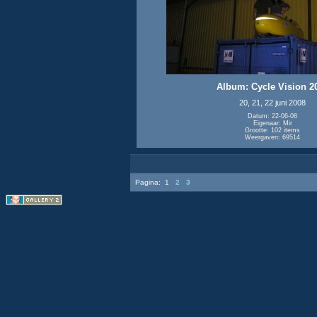
Album: Cycle Vision 2
20, 21, 22 juni 2008
Datum: 22-06-08
Eigenaar: Mir
Grootte: 102 items
Weergaven: 69514
Pagina:
1
2
3