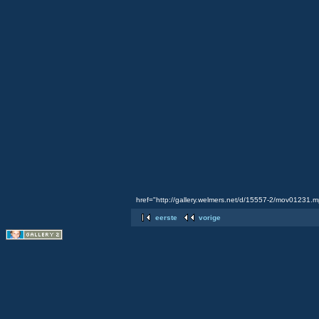
href="http://gallery.welmers.net/d/15557-2/mov01231.
eerste
vorige