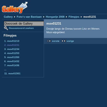
Gallery
Foto's van Bastiaan
Hongarije 2008
Filmpjes
mov01231
mov01231
Geavanceerd zoeken
Dorpje langs de Donau tussen Linz en Wenen.
Mooi wijngebied.
Filmpjes
1. mov01213
eerste
vorige
2. mov01231
3. mov01234
4. mov01253
5. mov01350
6. mov01432
7. mov01436
...
11. mov01501