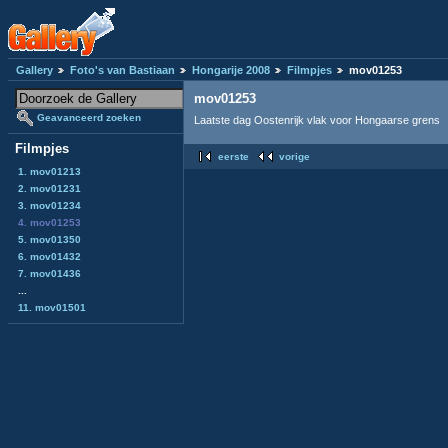
Gallery
Foto's van Bastiaan
Hongarije 2008
Filmpjes
mov01253
mov01253
Geavanceerd zoeken
Laatste dag Oostenrijk vlak voor Hongaarse grens
Filmpjes
eerste
vorige
1. mov01213
2. mov01231
3. mov01234
4. mov01253
5. mov01350
6. mov01432
7. mov01436
...
11. mov01501