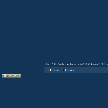
href="http://gallery.welmers.net/d/15565-2/mov01253.
eerste
vorige