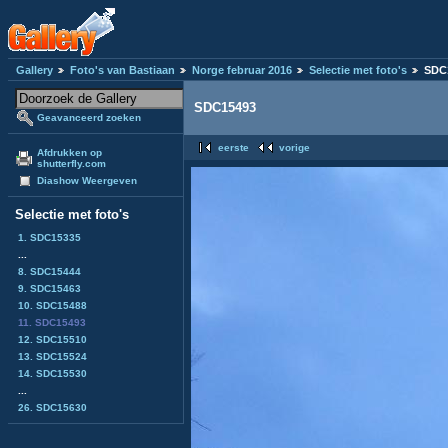
Gallery
Foto's van Bastiaan
Norge februar 2016
Selectie met foto's
SDC
SDC15493
Geavanceerd zoeken
eerste
vorige
Afdrukken op
shutterfly.com
Diashow Weergeven
Selectie met foto's
1. SDC15335
...
8. SDC15444
9. SDC15463
10. SDC15488
11. SDC15493
12. SDC15510
13. SDC15524
14. SDC15530
...
26. SDC15630