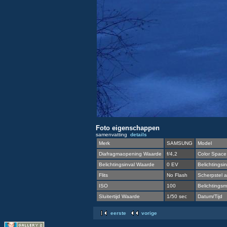
Foto eigenschappen
samenvatting
details
Merk
SAMSUNG
Model
Diafragmaopening Waarde
f/4,2
Color Space
Belichtingsinval Waarde
0 EV
Belichtingsin
Flits
No Flash
Scherpstel a
ISO
100
Belichtingsme
Sluitertijd Waarde
1/50 sec
Datum/Tijd
eerste
vorige