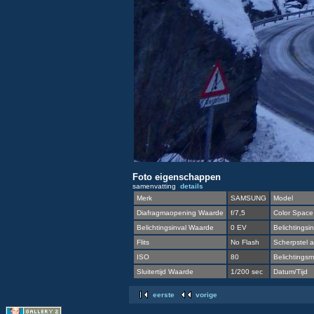
Foto eigenschappen
samenvatting
details
Merk
SAMSUNG
Model
Diafragmaopening Waarde
f/7,5
Color Space
Belichtingsinval Waarde
0 EV
Belichtingsin
Flits
No Flash
Scherpstel a
ISO
80
Belichtingsme
Sluitertijd Waarde
1/200 sec
Datum/Tijd
eerste
vorige