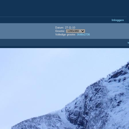
Inloggen
Datum: 27-11-10
Grootte:
Volledige grootte:
3648x2736