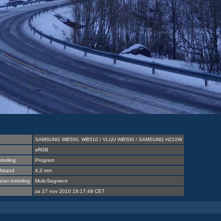
SAMSUNG WB500, WB510 / VLUU WB500 / SAMSUNG HZ10W
sRGB
stelling
Program
fstand
4,2 mm
ter instelling
Multi-Segment
za 27 nov 2010 19:17:49 CET