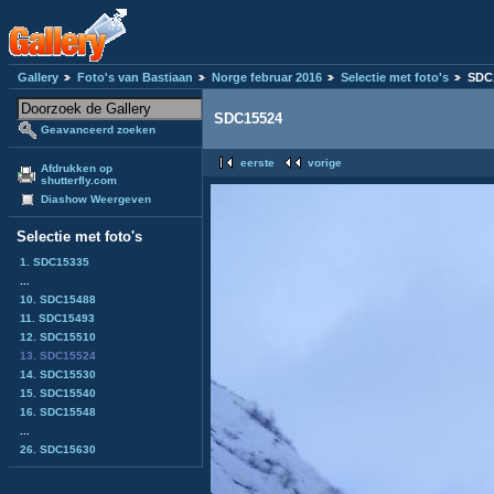
Gallery
Foto's van Bastiaan
Norge februar 2016
Selectie met foto's
SDC
SDC15524
Geavanceerd zoeken
eerste
vorige
Afdrukken op
shutterfly.com
Diashow Weergeven
Selectie met foto's
1. SDC15335
...
10. SDC15488
11. SDC15493
12. SDC15510
13. SDC15524
14. SDC15530
15. SDC15540
16. SDC15548
...
26. SDC15630