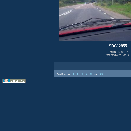
SDC12855
Datum: 13-08-12
Weergaven: 13614
Pagina:
1
2
3
4
5
6
...
15