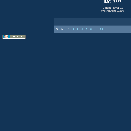
IMG_3227
Datum: 30-01-11
Weergaven: 21299
Pagina:
1
2
3
4
5
6
...
12