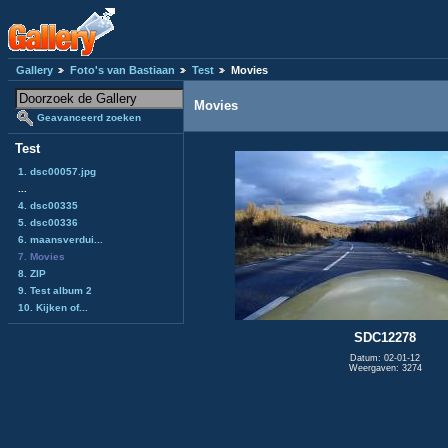
Gallery
Foto's van Bastiaan
Test
Movies
Movies
Geavanceerd zoeken
Test
1. dsc00057.jpg
...
4. dsc00335
5. dsc00336
6. maansverdui...
7. Movies
8. ZIP
9. Test album 2
10. Kijken of...
SDC12278
Datum: 02-01-12
Weergaven: 3274