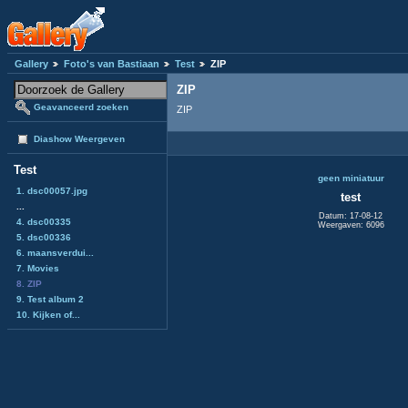
Gallery
Foto's van Bastiaan
Test
ZIP
ZIP
Geavanceerd zoeken
ZIP
Diashow Weergeven
Test
geen miniatuur
1. dsc00057.jpg
test
...
Datum: 17-08-12
4. dsc00335
Weergaven: 6096
5. dsc00336
6. maansverdui...
7. Movies
8. ZIP
9. Test album 2
10. Kijken of...