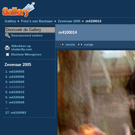
Gallery
Foto's van Bastiaan
Zevenaar 2005
m4100014
m4100014
Geavanceerd zoeken
eerste
vorige
Afdrukken op
shutterfly.com
Diashow Weergeven
Zevenaar 2005
1. m4100005
2. m4100008
3. m4100009
4. m4100014
5. m4100015
6. m4100048
7. m4100049
...
27. m4100083