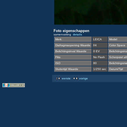
Foto eigenschappen
samenvatting
details
Merk
LEICA
Model
Diafragmaopening Waarde
f/4
Color Space
Belichtingsinval Waarde
0 EV
Belichtingsins
Flits
No Flash
Scherpstel af
ISO
80
Belichtingsmet
Sluitertijd Waarde
1/250 sec
Datum/Tijd
eerste
vorige