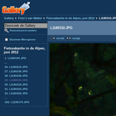
Gallery
Foto's van Walter
Fietsvakantie in de Alpen, juni 2012
L1180310.J
L1180310.JPG
Geavanceerd zoeken
eerste
vorige
Diashow Weergeven
Fietsvakantie in de Alpen,
juni 2012
1. L1180100.JPG
...
26. L1180234.JPG
27. L1180236.JPG
28. L1180238.JPG
29. L1180310.JPG
30. L1180318.JPG
31. L1180324.JPG
32. L1180326.JPG
...
192. L1190175.JPG