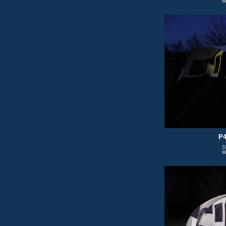
W
P4
D
W