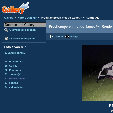
Gallery
Foto's van Mir
Proefkamperen met de Jamet @4 Rondo XL
Proefkamperen met de Jamet @4 Rondo
Geavanceerd zoeken
eerste
vorige
Diashow Weergeven
Foto's van Mir
1. Lampjesknut...
...
18. Paastreffen...
19. Cycle...
20. Paastreffen...
21. Jamet @4...
22. Proefkamper...
23. schaap
24. vakantiefot...
P4
D