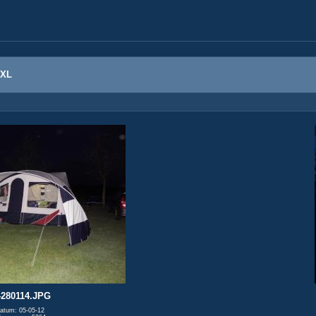
 XL
280114.JPG
atum: 05-05-12