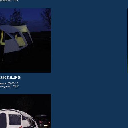
eergaven: 5264
280116.JPG
atum: 05-05-12
eergaven: 4952