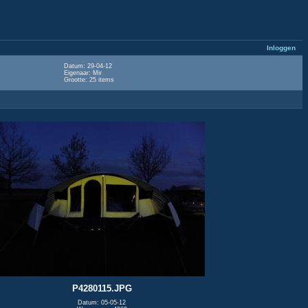
Inloggen
Datum: 29-04-12
Eigenaar: Mir
Grootte: 25 items
P4280115.JPG
Datum: 05-05-12