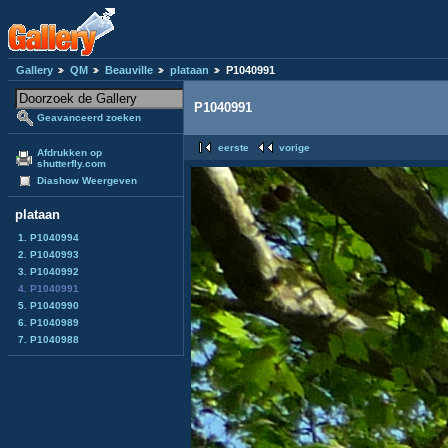
Gallery
QM
Beauville
plataan
P1040991
P1040991
Geavanceerd zoeken
eerste
vorige
Afdrukken op
shutterfly.com
Diashow Weergeven
plataan
1. P1040994
2. P1040993
3. P1040992
4. P1040991
5. P1040990
6. P1040989
7. P1040988