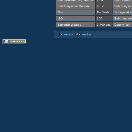
Belichtingsinval Waarde
0 EV
Belichtingsins
Flits
No Flash
Scherpstel a
ISO
100
Belichtingsme
Sluitertijd Waarde
1/400 sec
Datum/Tijd
eerste
vorige