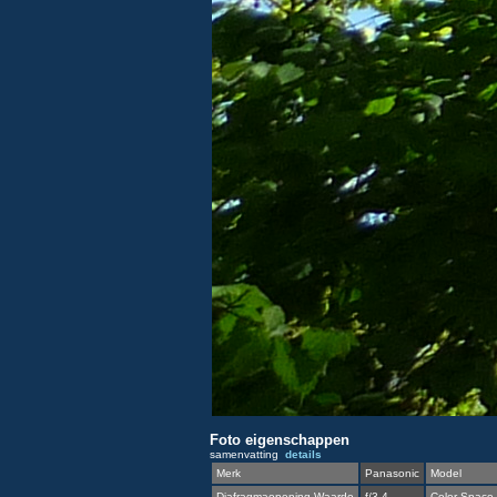
Foto eigenschappen
samenvatting
details
Merk
Panasonic
Model
Diafragmaopening Waarde
f/3,4
Color Space